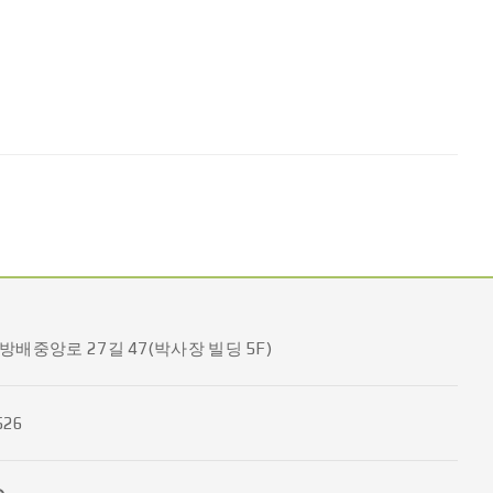
방배중앙로 27길 47(박사장 빌딩 5F)
526