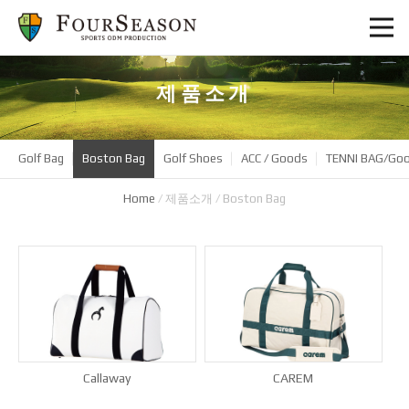
제품소개
Golf Bag
Boston Bag
Golf Shoes
ACC / Goods
TENNI BAG/Go
Home
/
제품소개
/
Boston Bag
Callaway
CAREM