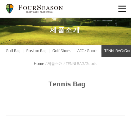
제품소개
Golf Bag
Boston Bag
Golf Shoes
ACC / Goods
TENNI BAG/Go
Home
/
제품소개
/
TENNI BAG/Goods
Product
Tennis Bag
Name